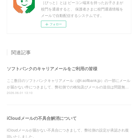
［ぴっと］とは ビーコン端末を持ったお子さまが
校門を通過すると、 保護者さまに校門通過情報を
メールで自動配信するシステムです。
フォロー
関連記事
ソフトバンクのキャリアメールをご利用の皆様
ここ数日のソフトバンクキャリアメール（@i.softbank.jp）の一部にメール
が届かない件につきまして、弊社側での検知及びメールの送信は問題無…
2026.06.01 13:10
iCloudメールの不具合解消について
iCloudメールが届かない不具合につきまして、弊社側の設定が承認され復
旧いたしました。