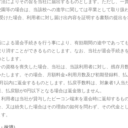
方法によりその旨を当社に届出するものとします。ただし、一
校園等の場合は、当該校への進学に関しては卒業として取り扱
を受けた場合、利用者に対し届け出内容を証明する書類の提出を
面による退会手続きを行う事により、有効期間の途中であって
取り消すことができるものとします。なお、当社が退会手続き
のとします。
その資格を喪失した場合、当社は、当該利用者に対し、残存月数
いたします。その場合、月額料金×利用月数及び初期登録料、払
月以内に返金するものとします。払戻手数料は、対象者1人当た
果、払戻額が0円以下となる場合は返金致しません。
、利用者は当社が貸与したビーコン端末を退会時に返却するも
、又は紛失した場合はその理由の如何を問わず、その代金として
ます。
止・抹消）