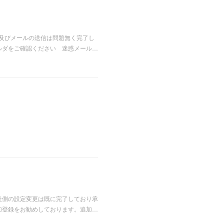
検知及びメールの送信は問題無く完了し
ルダをご確認ください 迷惑メール…
弊社側の設定変更は既に完了しており承
追加登録をお勧めしております。追加…