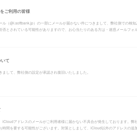
をご利用の皆様
（@i.softbank.jp）の一部にメールが届かない件につきまして、弊社側での
拒否とされている可能性がありますので、お心当たりのある方は・迷惑メールフォ
ついて
につきまして、弊社側の設定が承認され復旧いたしました。
て
伴い、iCloudアドレスのメールがご利用者様に届かない不具合が発生しております。
時間を要する可能性がございます。対策としまして、iCloud以外のアドレスの